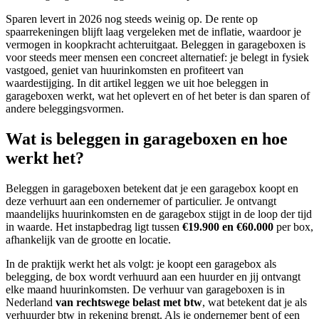
Sparen levert in 2026 nog steeds weinig op. De rente op
spaarrekeningen blijft laag vergeleken met de inflatie, waardoor je
vermogen in koopkracht achteruitgaat. Beleggen in garageboxen is
voor steeds meer mensen een concreet alternatief: je belegt in fysiek
vastgoed, geniet van huurinkomsten en profiteert van
waardestijging. In dit artikel leggen we uit hoe beleggen in
garageboxen werkt, wat het oplevert en of het beter is dan sparen of
andere beleggingsvormen.
Wat is beleggen in garageboxen en hoe
werkt het?
Beleggen in garageboxen betekent dat je een garagebox koopt en
deze verhuurt aan een ondernemer of particulier. Je ontvangt
maandelijks huurinkomsten en de garagebox stijgt in de loop der tijd
in waarde. Het instapbedrag ligt tussen
€19.900 en €60.000
per box,
afhankelijk van de grootte en locatie.
In de praktijk werkt het als volgt: je koopt een garagebox als
belegging, de box wordt verhuurd aan een huurder en jij ontvangt
elke maand huurinkomsten. De verhuur van garageboxen is in
Nederland
van rechtswege belast met btw
, wat betekent dat je als
verhuurder btw in rekening brengt. Als je ondernemer bent of een