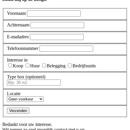
Voornaam
Achternaam
E-mailadres
Telefoonnummer
Interesse in
Koop
Huur
Belegging
Bedrijfsunits
Type box (optioneel)
Locatie
Verzenden
Bedankt voor uw interesse.
Wij nemen zo snel mogelijk contact met u op.