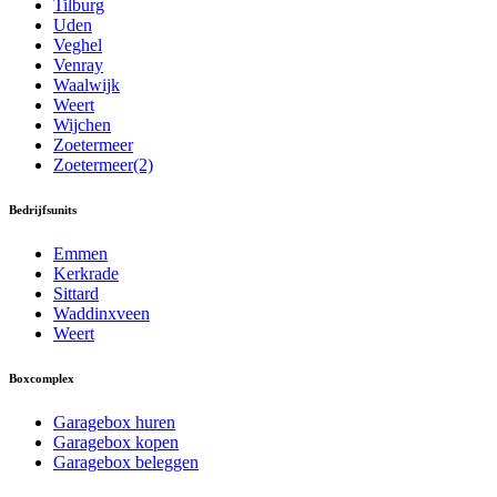
Tilburg
Uden
Veghel
Venray
Waalwijk
Weert
Wijchen
Zoetermeer
Zoetermeer(2)
Bedrijfsunits
Emmen
Kerkrade
Sittard
Waddinxveen
Weert
Boxcomplex
Garagebox huren
Garagebox kopen
Garagebox beleggen