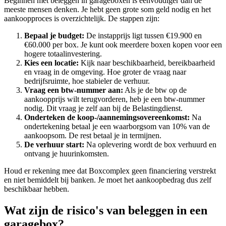
Beginnen met beleggen in garageboxen is eenvoudiger dan de
meeste mensen denken. Je hebt geen grote som geld nodig en het
aankoopproces is overzichtelijk. De stappen zijn:
Bepaal je budget:
De instapprijs ligt tussen €19.900 en
€60.000 per box. Je kunt ook meerdere boxen kopen voor een
hogere totaalinvestering.
Kies een locatie:
Kijk naar beschikbaarheid, bereikbaarheid
en vraag in de omgeving. Hoe groter de vraag naar
bedrijfsruimte, hoe stabieler de verhuur.
Vraag een btw-nummer aan:
Als je de btw op de
aankoopprijs wilt terugvorderen, heb je een btw-nummer
nodig. Dit vraag je zelf aan bij de Belastingdienst.
Onderteken de koop-/aannemingsovereenkomst:
Na
ondertekening betaal je een waarborgsom van 10% van de
aankoopsom. De rest betaal je in termijnen.
De verhuur start:
Na oplevering wordt de box verhuurd en
ontvang je huurinkomsten.
Houd er rekening mee dat Boxcomplex geen financiering verstrekt
en niet bemiddelt bij banken. Je moet het aankoopbedrag dus zelf
beschikbaar hebben.
Wat zijn de risico's van beleggen in een
garagebox?