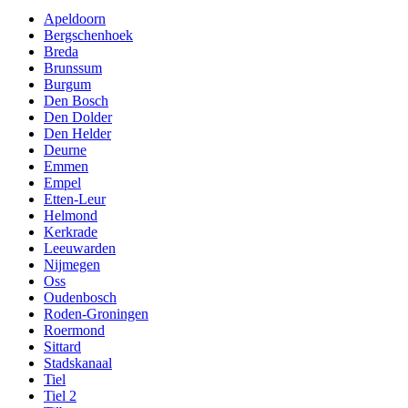
Apeldoorn
Bergschenhoek
Breda
Brunssum
Burgum
Den Bosch
Den Dolder
Den Helder
Deurne
Emmen
Empel
Etten-Leur
Helmond
Kerkrade
Leeuwarden
Nijmegen
Oss
Oudenbosch
Roden-Groningen
Roermond
Sittard
Stadskanaal
Tiel
Tiel 2