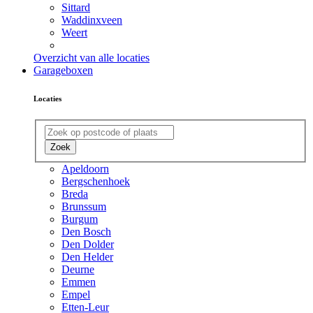
Sittard
Waddinxveen
Weert
Overzicht van alle locaties
Garageboxen
Locaties
Zoek
Apeldoorn
Bergschenhoek
Breda
Brunssum
Burgum
Den Bosch
Den Dolder
Den Helder
Deurne
Emmen
Empel
Etten-Leur