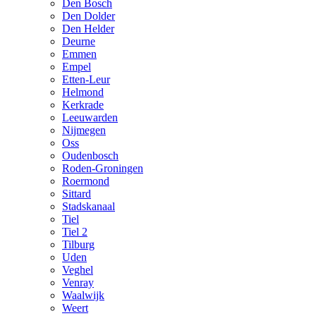
Den Bosch
Den Dolder
Den Helder
Deurne
Emmen
Empel
Etten-Leur
Helmond
Kerkrade
Leeuwarden
Nijmegen
Oss
Oudenbosch
Roden-Groningen
Roermond
Sittard
Stadskanaal
Tiel
Tiel 2
Tilburg
Uden
Veghel
Venray
Waalwijk
Weert