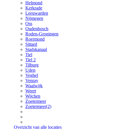
Helmond
Kerkrade
Leeuwarden
Nijmegen
Oss
Oudenbosch
Roden-Groningen
Roermond
Sittard
Stadskanaal
Tiel
Tiel 2
Tilburg
Uden
Veghel
Venray
Waalwijk
Weert
Wijchen
Zoetermeer
Zoetermeer(2)
Overzicht van alle locaties