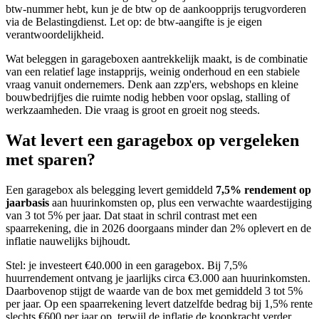
btw-nummer hebt, kun je de btw op de aankoopprijs terugvorderen
via de Belastingdienst. Let op: de btw-aangifte is je eigen
verantwoordelijkheid.
Wat beleggen in garageboxen aantrekkelijk maakt, is de combinatie
van een relatief lage instapprijs, weinig onderhoud en een stabiele
vraag vanuit ondernemers. Denk aan zzp'ers, webshops en kleine
bouwbedrijfjes die ruimte nodig hebben voor opslag, stalling of
werkzaamheden. Die vraag is groot en groeit nog steeds.
Wat levert een garagebox op vergeleken
met sparen?
Een garagebox als belegging levert gemiddeld
7,5% rendement op
jaarbasis
aan huurinkomsten op, plus een verwachte waardestijging
van 3 tot 5% per jaar. Dat staat in schril contrast met een
spaarrekening, die in 2026 doorgaans minder dan 2% oplevert en de
inflatie nauwelijks bijhoudt.
Stel: je investeert €40.000 in een garagebox. Bij 7,5%
huurrendement ontvang je jaarlijks circa €3.000 aan huurinkomsten.
Daarbovenop stijgt de waarde van de box met gemiddeld 3 tot 5%
per jaar. Op een spaarrekening levert datzelfde bedrag bij 1,5% rente
slechts €600 per jaar op, terwijl de inflatie de koopkracht verder