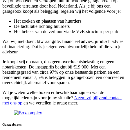
Wij ontwikkelen en verkopen multifunctionele garageboxen op
beveiligde terreinen door heel Nederland. Als je bij ons een
garagebox koopt als belegging, regelen wij het volgende voor je:
Het zoeken en plaatsen van huurders
De facturatie richting huurders
Het beheer van de verhuur via de VvE-structuur per park
Wat wij niet doen: btw-aangifte, financieel advies, juridisch advies
of financiering. Dat is je eigen verantwoordelijkheid of die van je
adviseur.
Je koopt vrij op naam, dus geen overdrachtsbelasting en geen
notariskosten. De instapprijs begint bij €19.900. Met een
bezettingsgraad van circa 97% op onze bestaande parken en een
rendement vanaf 7,5% is beleggen in garageboxen een concreet en
overzichtelijk alternatief voor sparen.
Wil je weten welke boxen er beschikbaar zijn en wat de
mogelijkheden zijn voor jouw situatie?
Neem vrijblijvend contact
met ons op
en we vertellen je graag meer.
Garageboxen